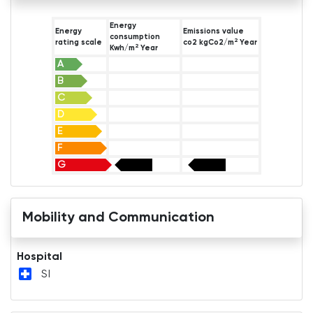
Energy
Energy
Emissions value
consumption
2
rating scale
co2 kgCo2/m
Year
2
Kwh/m
Year
A
B
C
D
E
F
G
Mobility and Communication
Hospital
local_hospital
SI