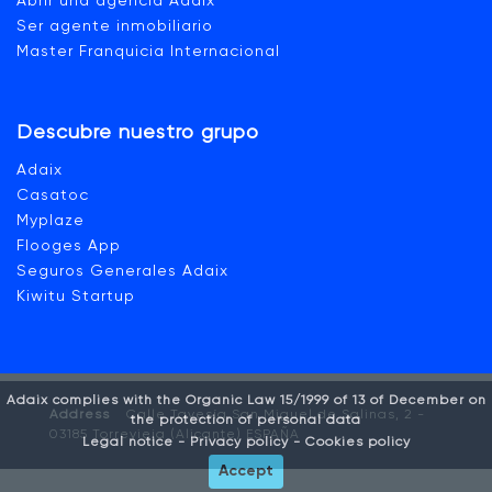
Abrir una agencia Adaix
Ser agente inmobiliario
Master Franquicia Internacional
Descubre nuestro grupo
Adaix
Casatoc
Myplaze
Flooges App
Seguros Generales Adaix
Kiwitu Startup
Adaix complies with the Organic Law 15/1999 of 13 of December on
Address
Calle Tavesía San Miguel de Salinas, 2 -
the protection of personal data
03185 Torrevieja (Alicante) ESPAÑA
Legal notice -
Privacy policy -
Cookies policy
Accept