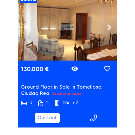
ADAIX
Previous slide
Next slide
130.000 €
Ground Floor in Sale in Tomelloso,
Ciudad Real
(Ubicación no pública)
3
2
194 m2
Contact