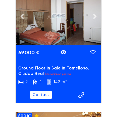
ADAIX
Previous slide
Next slide
69.000 €
Ground Floor in Sale in Tomelloso,
Ciudad Real
(Ubicación no pública)
2
1
142 m2
Contact
6881C