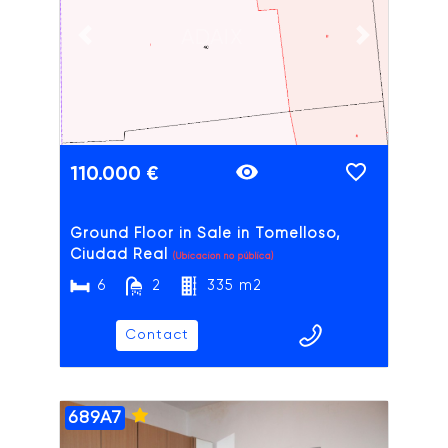
ADAIX
Previous slide
Next slide
110.000 €
Ground Floor in Sale in Tomelloso,
Ciudad Real
(Ubicación no pública)
6
2
335 m2
Contact
689A7