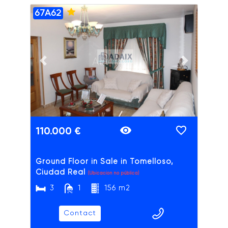
67A62
ADAIX
Previous slide
Next slide
110.000 €
Ground Floor in Sale in Tomelloso,
Ciudad Real
(Ubicación no pública)
3
1
156 m2
Contact