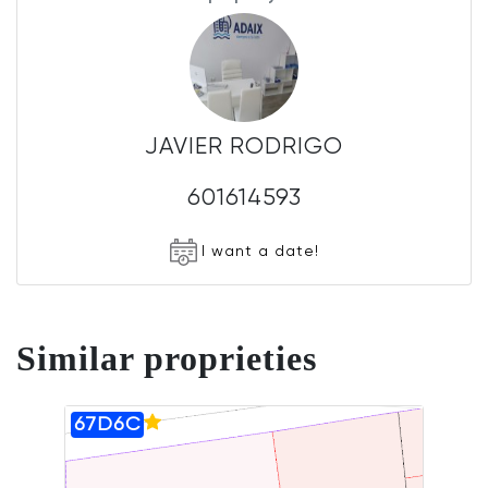
JAVIER RODRIGO
601614593
I want a date!
Similar proprieties
67D6C