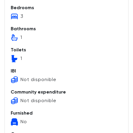
Bedrooms
3
Bathrooms
1
Toilets
1
IBI
Not disponible
Community expenditure
Not disponible
Furnished
No