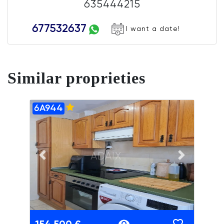
635444215
677532637
I want a date!
Similar proprieties
6A944
ADAIX
Previous slide
Next slide