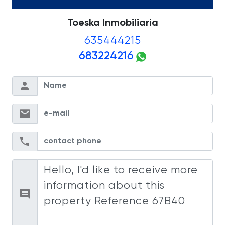
Toeska Inmobiliaria
635444215
683224216