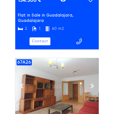
154.500 €
Flat in Sale in Guadalajara,
Guadalajara
2
1
60 m2
Contact
67A26
ADAIX
Previous slide
Next slide