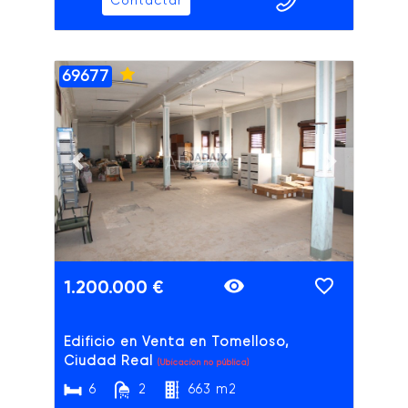
Contactar
69677
ADAIX
Previous slide
Next slide
1.200.000 €
Edificio en Venta en Tomelloso,
Ciudad Real
(Ubicación no pública)
6
2
663 m2