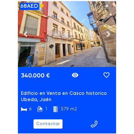
68AED
ADAIX
Previous slide
Next slide
340.000 €
Edificio en Venta en Casco histórico
Úbeda, Jaén
6
1
579 m2
Contactar