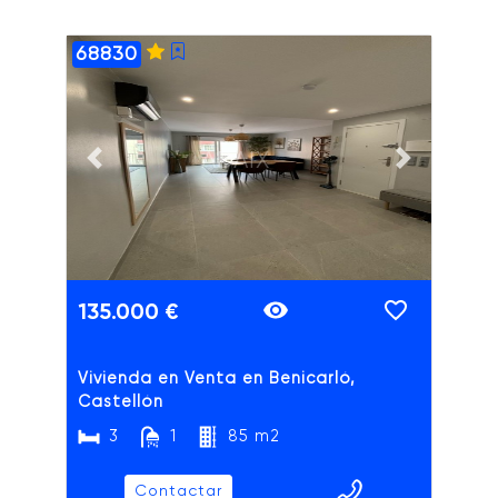
68830
ADAIX
Previous slide
Next slide
135.000 €
Vivienda en Venta en Benicarló,
Castellón
3
1
85 m2
Contactar