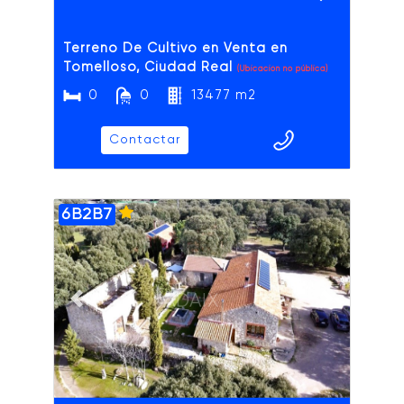
Terreno De Cultivo en Venta en
Tomelloso, Ciudad Real
(Ubicación no pública)
0
0
13477 m2
Contactar
6B2B7
ADAIX
Previous slide
Next slide