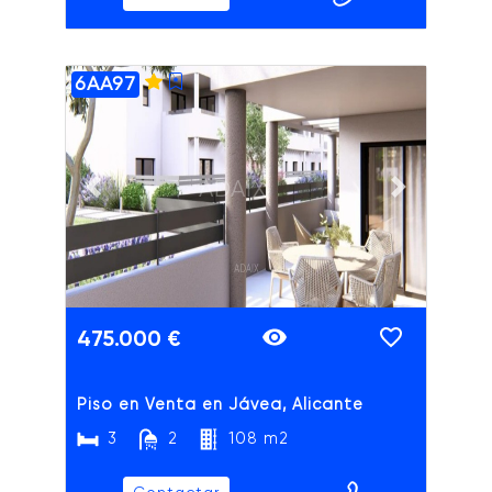
6AA97
ADAIX
Previous slide
Next slide
475.000 €
Piso en Venta en Jávea, Alicante
3
2
108 m2