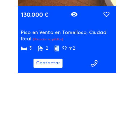
130.000 €
Piso en Venta en Tomelloso, Ciudad
Real
(Ubicación no pública)
3
2
99 m2
Contactar