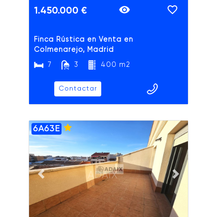
1.450.000 €
Finca Rústica en Venta en
Colmenarejo, Madrid
7
3
400 m2
Contactar
6A63E
ADAIX
Previous slide
Next slide