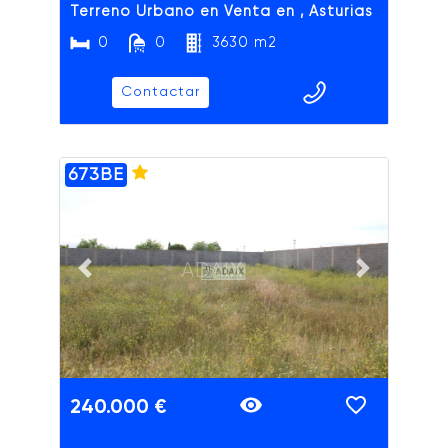
Terreno Urbano en Venta en , Asturias
0
0
3630 m2
Contactar
673BE
ADAIX
Previous slide
Next slide
240.000 €