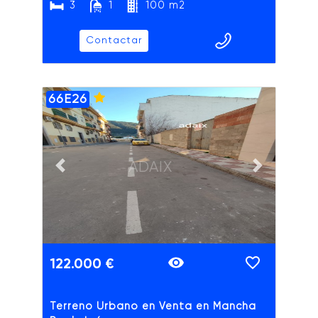
3
1
100 m2
Contactar
66E26
ADAIX
Previous slide
Next slide
122.000 €
Terreno Urbano en Venta en Mancha