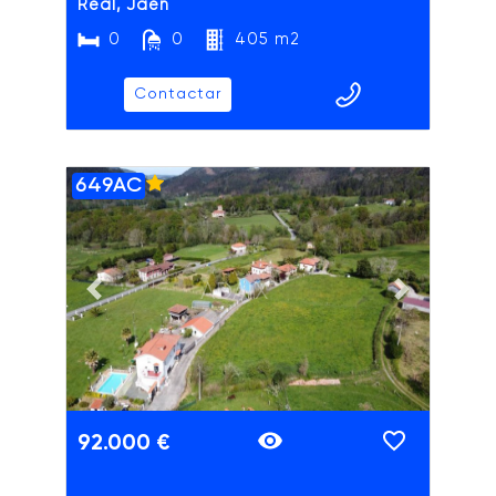
Real, Jaén
0
0
405 m2
Contactar
649AC
ADAIX
Previous slide
Next slide
92.000 €