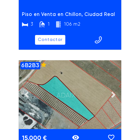
Piso en Venta en Chillón, Ciudad Real
3
1
106 m2
Contactar
6B2B3
ADAIX
Previous slide
Next slide
15.000 €