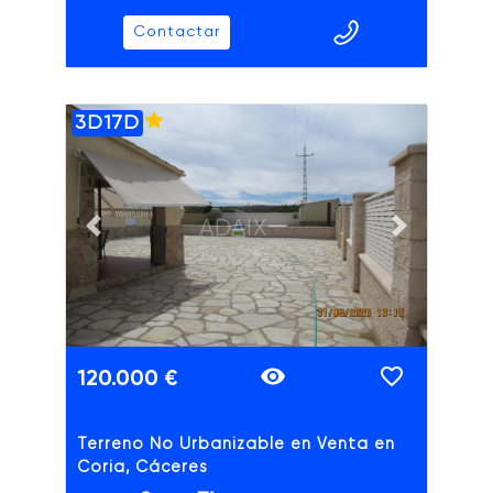
Contactar
3D17D
ADAIX
Previous slide
Next slide
120.000 €
Terreno No Urbanizable en Venta en
Coria, Cáceres