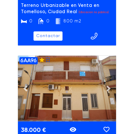
Terreno Urbanizable en Venta en
Tomelloso, Ciudad Real
(Ubicación no pública)
0
0
800 m2
Contactar
6AA96
ADAIX
Previous slide
Next slide
38.000 €