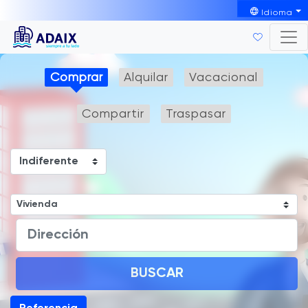
Idioma
Comprar
Alquilar
Vacacional
Compartir
Traspasar
BUSCAR