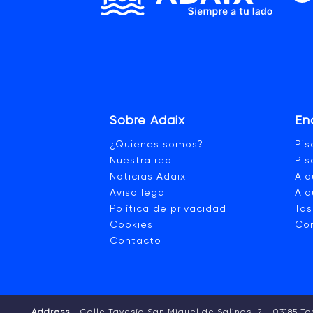
Sobre Adaix
En
¿Quienes somos?
Pi
Nuestra red
Pis
Noticias Adaix
Alq
Aviso legal
Alq
Política de privacidad
Tas
Cookies
Co
Contacto
Address
Calle Tavesía San Miguel de Salinas, 2 - 03185 To