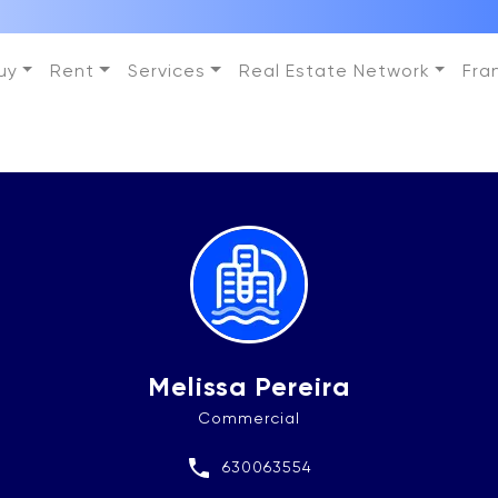
uy
Rent
Services
Real Estate Network
Fra
Melissa Pereira
Commercial
630063554