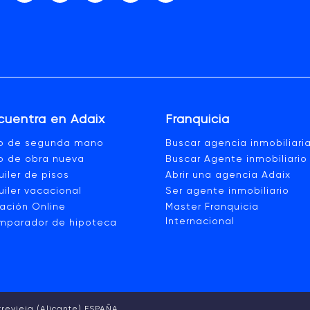
cuentra en Adaix
Franquicia
so de segunda mano
Buscar agencia inmobiliari
o de obra nueva
Buscar Agente inmobiliario
uiler de pisos
Abrir una agencia Adaix
uiler vacacional
Ser agente inmobiliario
ación Online
Master Franquicia
Internacional
mparador de hipoteca
rrevieja (Alicante) ESPAÑA