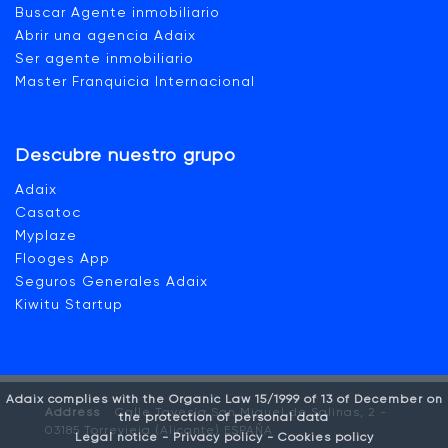
Buscar Agente inmobiliario
Abrir una agencia Adaix
Ser agente inmobiliario
Master Franquicia Internacional
Descubre nuestro grupo
Adaix
Casatoc
Myplaze
Flooges App
Seguros Generales Adaix
Kiwitu Startup
Adaix complies with the Organic Law 15/1999 of 13 of December on
Address
Calle Tavesía San Miguel de Salinas, 2 -
the protection of personal data
03185 Torrevieja (Alicante) ESPAÑA
Legal notice -
Privacy policy -
Cookies policy