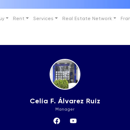
uy
Rent
Services
Real Estate Network
Fra
Celia F. Álvarez Ruiz
Manager