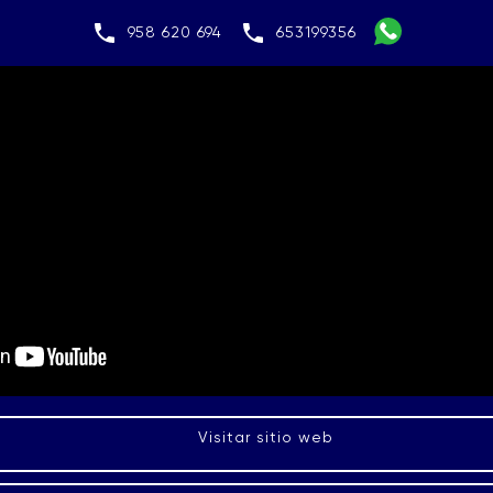
958 620 694
653199356
Visitar sitio web