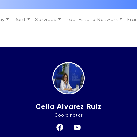
uy
Rent
Services
Real Estate Network
Fra
Celia Alvarez Ruiz
Coordinator